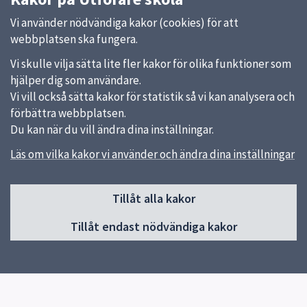
Vi använder nödvändiga kakor (cookies) för att
webbplatsen ska fungera.
Vi skulle vilja sätta lite fler kakor för olika funktioner som
hjälper dig som användare.
Vi vill också sätta kakor för statistik så vi kan analysera och
förbättra webbplatsen.
Du kan när du vill ändra dina inställningar.
Läs om vilka kakor vi använder och ändra dina inställningar
Sidfot
Huvudmeny
Tillåt alla kakor
Start
Tillåt endast nödvändiga kakor
Om utförare av skola och förskola
Driva och administrera
Ersättningar och bidrag
Skolformer
Starta förskola, pedagogisk omsorg och skola